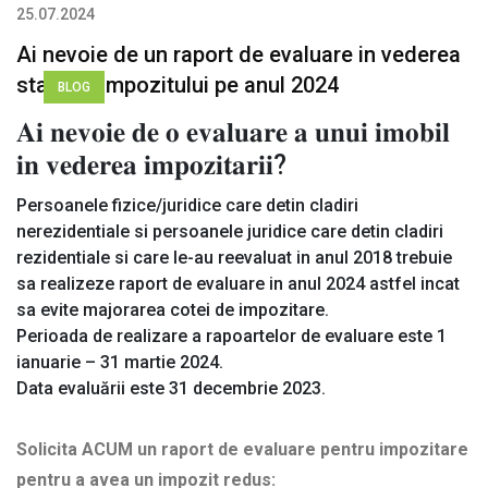
25.07.2024
Ai nevoie de un raport de evaluare in vederea
stabilirii impozitului pe anul 2024
BLOG
𝐀𝐢 𝐧𝐞𝐯𝐨𝐢𝐞 𝐝𝐞 𝐨 𝐞𝐯𝐚𝐥𝐮𝐚𝐫𝐞 𝐚 𝐮𝐧𝐮𝐢 𝐢𝐦𝐨𝐛𝐢𝐥
𝐢𝐧 𝐯𝐞𝐝𝐞𝐫𝐞𝐚 𝐢𝐦𝐩𝐨𝐳𝐢𝐭𝐚𝐫𝐢𝐢?
Persoanele fizice/juridice care detin cladiri
nerezidentiale si persoanele juridice care detin cladiri
rezidentiale si care le-au reevaluat in anul 2018 trebuie
sa realizeze raport de evaluare in anul 2024 astfel incat
sa evite majorarea cotei de impozitare.
Perioada de realizare a rapoartelor de evaluare este 1
ianuarie – 31 martie 2024.
Data evaluării este 31 decembrie 2023.
Solicita ACUM un raport de evaluare pentru impozitare
pentru a avea un impozit redus: