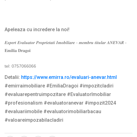
Apeleaza cu incredere la noi!
𝑬𝒙𝒑𝒆𝒓𝒕 𝑬𝒗𝒂𝒍𝒖𝒂𝒕𝒐𝒓 𝑷𝒓𝒐𝒑𝒓𝒊𝒆𝒕𝒂𝒕𝒊 𝑰𝒎𝒐𝒃𝒊𝒍𝒊𝒂𝒓𝒆 - 𝒎𝒆𝒎𝒃𝒓𝒖 𝒕𝒊𝒕𝒖𝒍𝒂𝒓 𝑨𝑵𝑬𝑽𝑨𝑹 -
𝐄𝐦𝐢𝐥𝐢𝐚 𝐃𝐫𝐚𝐠𝐨𝐢
tel: 0757066066
Detalii:
https://www.emirra.ro/evaluari-anevar.html
#emirraimobiliare #EmiliaDragoi #impozitcladiri
#evaluarepentruimpozitare #EvaluatorImobiliar
#profesionalism #evaluatoranevar #impozit2024
#evaluariimobile #evaluatorimobiliarbacau
#valoareimpozabilacladiri