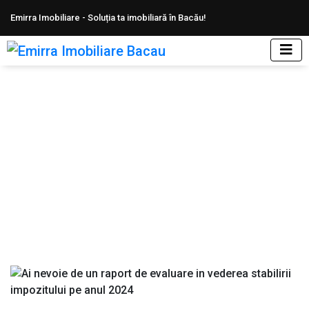
Emirra Imobiliare - Soluția ta imobiliară în Bacău!
Ai nevoie de un raport de evaluare in
vederea stabilirii impozitului pe anul 2024
Home
Blog
Ai nevoie de un raport de evaluare in vederea stabilirii impozitului pe anul
2024