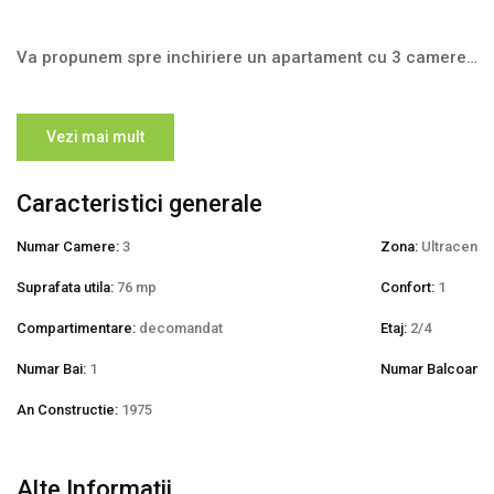
Va propunem spre inchiriere un apartament cu 3 camere
decomandate situat in zona ultracentrala, aproape de
Parcul Cancicov
etaj 2/P+4
Vezi mai mult
este mobilat complet și utilat
balcon tip logie, inchis cu termopan
Caracteristici generale
centrala proprie, tamplarie cu geam termopan, aer
conditionat, izolat
Numar Camere:
3
Zona:
Ultracentra
Suprafata utila:
76 mp
Confort:
1
Pentru vizionari ne puteti contacta la telefon
0757.066.066 Emilia Dragoi.
Compartimentare:
decomandat
Etaj:
2/4
Numar Bai:
1
Numar Balcoane:
Cheile le avem la biroul nostru. Vizionarile se pot face
oricand ( inclusiv in weekend)
An Constructie:
1975
ID intern: 403.
Alte Informații