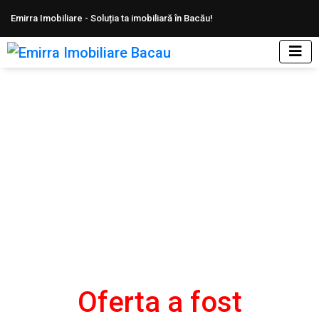
Emirra Imobiliare - Soluția ta imobiliară în Bacău!
Chirie apartament 3 camere ultracentral.
Etaj 2. Mobilat
Home
Apartamente de inchiriat Bacau
Apartamente de inchiriat Ultracentral
Chirie apartament 3 camere ultracentral. Etaj 2. Mobilat
Oferta a fost