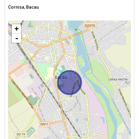
Cornisa, Bacau
+
-