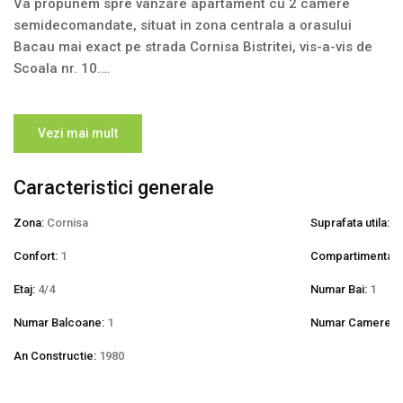
Va propunem spre vanzare apartament cu 2 camere
semidecomandate, situat in zona centrala a orasului
Bacau mai exact pe strada Cornisa Bistritei, vis-a-vis de
Scoala nr. 10.
Este situat la etajul 4/P+4, cu izolatie acoperis.
Vezi mai mult
Apartamentul este spatios, cu o suprafata utila de aprox.
48 mp, balcon inchis.
Caracteristici generale
Ca si imbunatatiri, apartamentul are doar centrala
Zona:
Cornisa
Suprafata utila:
4
termica, putand fi amenajat dupa preferintele viitorului
Confort:
1
Compartimentare
proprietar.
Etaj:
4/4
Numar Bai:
1
In imediata apropiere gasim diferite institutii publice si
Numar Balcoane:
1
Numar Camere:
2
private, scoli, gradinite, market-uri, statii de transport in
comun, farmacii etc.
An Constructie:
1980
Se accepta credit ipotecar, Prima Casa!