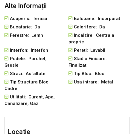
Alte Informații
Pentru mai multe detalii sau pentru stabilirea unei
vizionari va stam cu placere la dispozitie!
Acoperis: Terasa
Balcoane: Incorporat
Bucatarie: Da
Calorifere: Da
ID intern: EMR183.
Ferestre: Lemn
Incalzire: Centrala
proprie
vanzare apartament 2 camere bacau cornisa, de vanzare
Interfon: Interfon
Pereti: Lavabil
apartamente bacau, apartamente zona cornisa, vanzari
Podele: Parchet,
Stadiu Finisare:
apartemente 2 camere cornisa, de vanzare apartament in
Gresie
Finalizat
cornisa, vanzare doua camere bacau cornisa
Strazi: Asfaltate
Tip Bloc: Bloc
Tip Structura Bloc:
Usa intrare: Metal
Cadre
Utilitati: Curent, Apa,
Canalizare, Gaz
Locatie