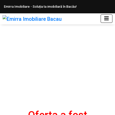
Emirra Imobiliare - Soluția ta imobiliară în Bacău!
Apartament 2 camere str Cornisa
Bistritei, langa Scoala 10
Home
Apartamente de vanzare Bacau
Apartamente de vanzare Cornisa
Apartament 2 camere str Cornisa Bistritei, langa
Scoala 10