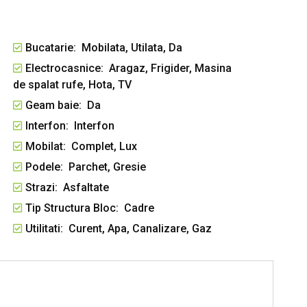
andafirilor
Bucatarie: Mobilata, Utilata, Da
Electrocasnice: Aragaz, Frigider, Masina
de spalat rufe, Hota, TV
Geam baie: Da
nei vizionari va stam la dispozitie la telefon:
Interfon: Interfon
Mobilat: Complet, Lux
Podele: Parchet, Gresie
Strazi: Asfaltate
re 2 camere bacau ultracentral, apartamente de
Tip Structura Bloc: Cadre
i, de inchiriat apartament ultracentral, inchiriere
Utilitati: Curent, Apa, Canalizare, Gaz