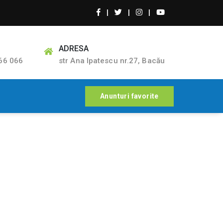
|
|
|
ADRESA
66 066
str Ana Ipatescu nr.27, Bacău
Anunturi favorite
Mobilat. Bloc nou
 camere. Ultracentral. Mobilat. Bloc nou