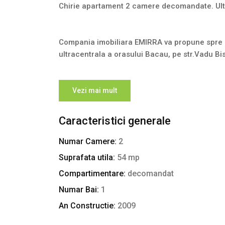
Chirie apartament 2 camere decomandate. Ult
Compania imobiliara EMIRRA va propune spre i
ultracentrala a orasului Bacau, pe str.Vadu Bist
Caracteristici:
Vezi mai mult
Caracteristici generale
bloc nou, etaj 7 (din P+9)
mobilat totul NOU si utilat
Numar Camere:
2
bucataria este utilata integral
Suprafata utila:
54 mp
centrala termica proprie, tamplarie PVC cu ge
Compartimentare:
decomandat
Numar Bai:
1
Vecinatati:
An Constructie:
2009