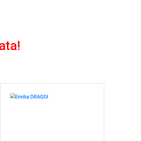
ata!
Înapoi