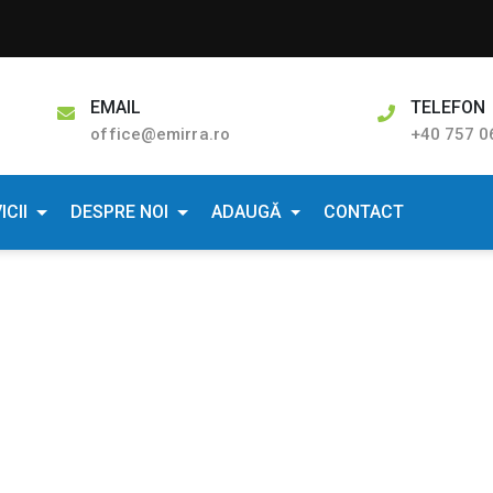
EMAIL
TELEFON
office@emirra.ro
+40 757 0
ICII
DESPRE NOI
ADAUGĂ
CONTACT
t 2 camere. Ultracentral. 
Apartamente de inchiriat Ultracentral
Chirie Apartament 2