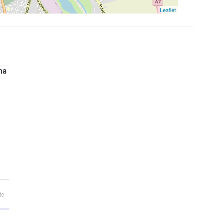
Leaflet
te