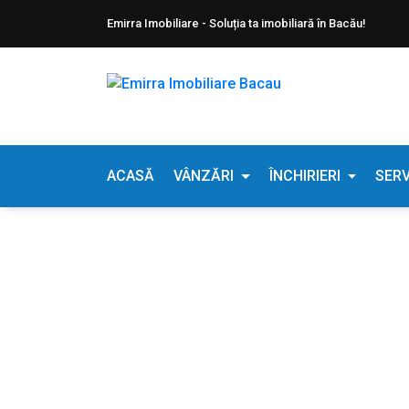
Emirra Imobiliare - Soluția ta imobiliară în Bacău!
ACASĂ
VÂNZĂRI
ÎNCHIRIERI
SERV
Chirie Apartamen
Home
Apartamente de inchiriat Bacau