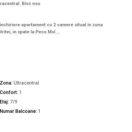
racentral. Bloc nou
nchiriere apartament cu 2 camere situat in zona
ritei, in spate la Peco Mol.
Zona:
Ultracentral
Confort:
1
am termopan, parchet, gresie, faianta, usa metalica
Etaj:
7/9
Numar Balcoane:
1